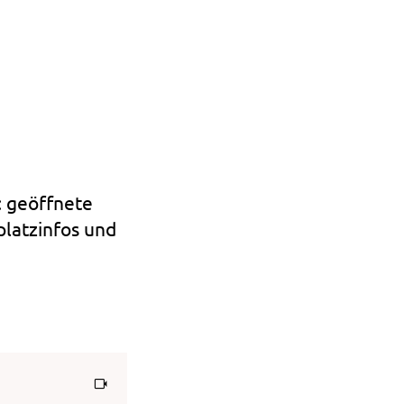
Seekopf, Zürs
13 °
: geöffnete
latzinfos und