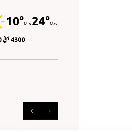
10°
24°
Min.
Max.
0
4300