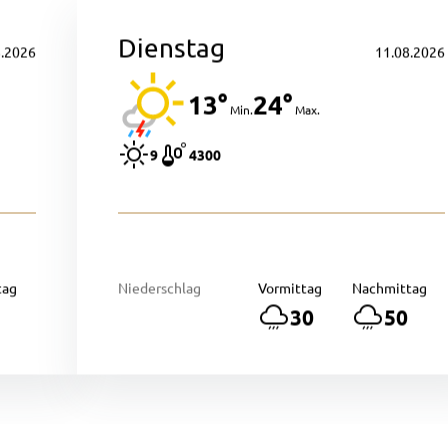
Dienstag
8.2026
11.08.2026
13°
24°
Min.
Max.
9
4300
tag
Niederschlag
Vormittag
Nachmittag
30
50