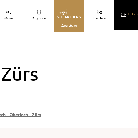
Ticket
Menü
Regionen
Live-Info
 Zürs
ech – Oberlech – Zürs