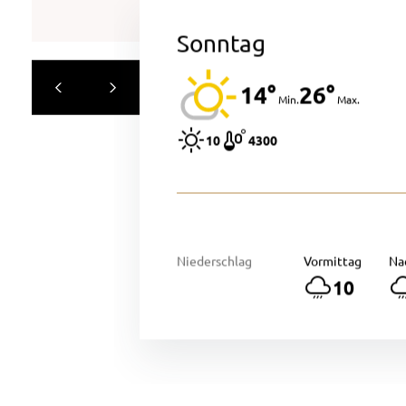
Sonntag
14°
26°
Min.
Max.
10
4300
Niederschlag
Vormittag
Na
10