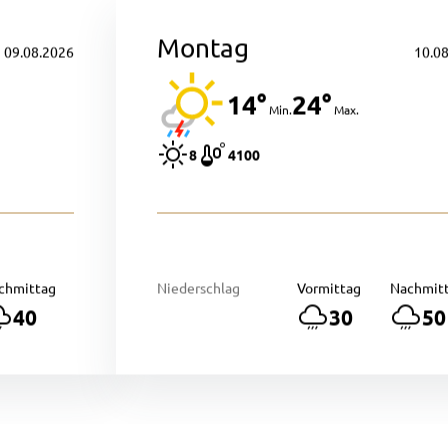
Montag
09.08.2026
10.0
14°
24°
Min.
Max.
8
4100
chmittag
Niederschlag
Vormittag
Nachmit
40
30
50