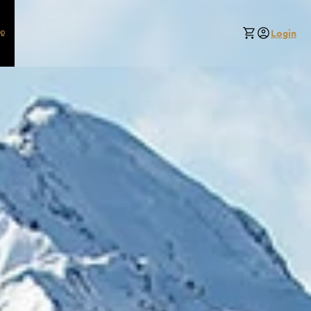
p
Login