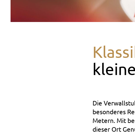
Klass
klein
Die Verwallstu
besonderes Res
Metern. Mit b
dieser Ort Gen