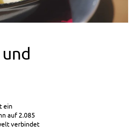
 und
t ein
hn auf 2.085
elt verbindet