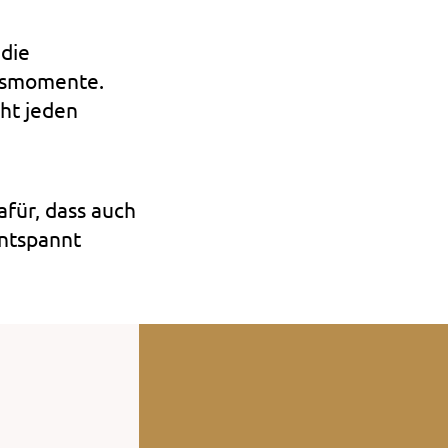
 die
ussmomente.
ht jeden
afür, dass auch
entspannt