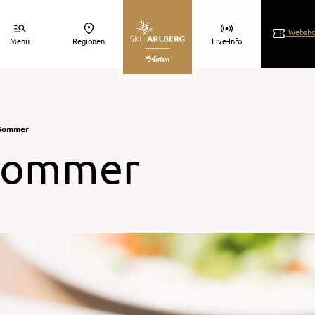
Websho
Menü
Regionen
Live-Info
 Sommer
 Sommer