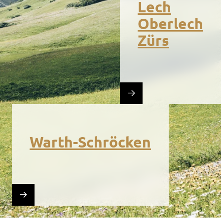
Lech
Oberlech
Zürs
Warth-Schröcken