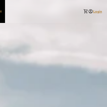
p
Login