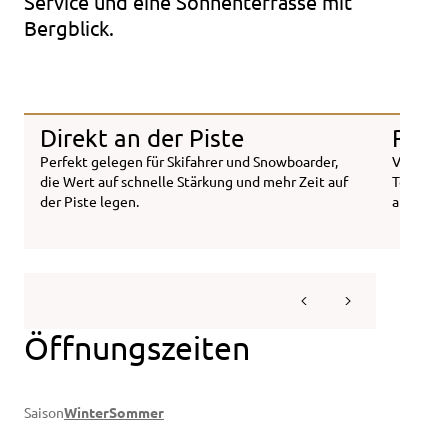
Service und eine Sonnenterrasse mit
Bergblick.
Direkt an der Piste
Regio
Perfekt gelegen für Skifahrer und Snowboarder,
Von herz
die Wert auf schnelle Stärkung und mehr Zeit auf
Toast – 
der Piste legen.
aus der 
Öffnungszeiten
Saison
Winter
Sommer