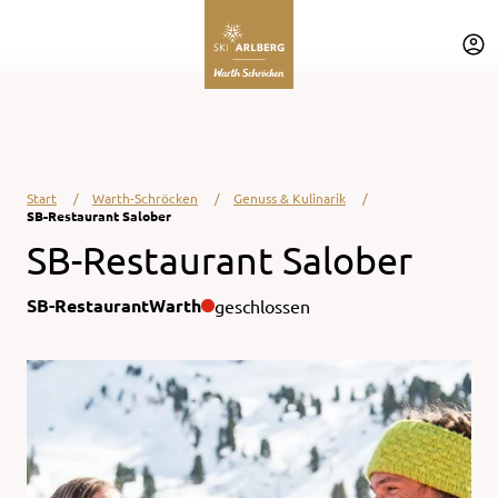
Table Of Content
Schnell, herzlich und gut
Schnell, regional & voller Genuss
Kontakt & Lage
Zum Hauptinhalt springen
Zum Hauptinhalt
Zur Navigation springen
Start
Warth-Schröcken
Genuss & Kulinarik
SB-Restaurant Salober
SB-Restaurant Salober
SB-Restaurant
Warth
geschlossen