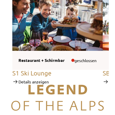
Restaurant + Schirmbar
SB
geschlossen
S1 Ski Lounge
SB-R
Details anzeigen
Det
Legend of the Alps