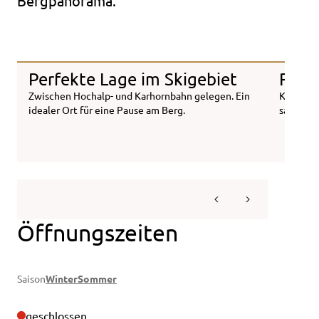
Bergpanorama.
Perfekte Lage im Skigebiet
Regi
Zwischen Hochalp- und Karhornbahn gelegen. Ein
Klassike
idealer Ort für eine Pause am Berg.
saisonal
Öffnungszeiten
Saison
Winter
Sommer
geschlossen