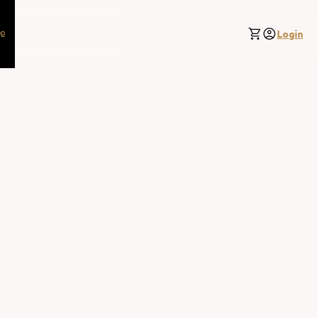
p
Login