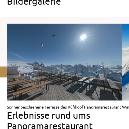
Bildergalerie
Sonnenbeschienene Terrasse des Rüfikopf Panoramarestaurant
Win
Erlebnisse rund ums
Panoramarestaurant