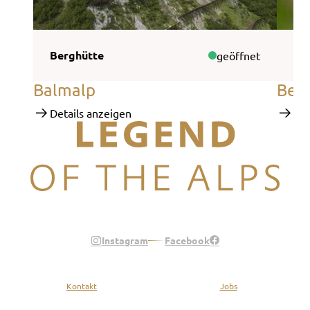
Berghütte
Be
geöffnet
Balmalp
Berg
Details anzeigen
Det
Legend of the Alps
Instagram
Facebook
Kontakt
Jobs