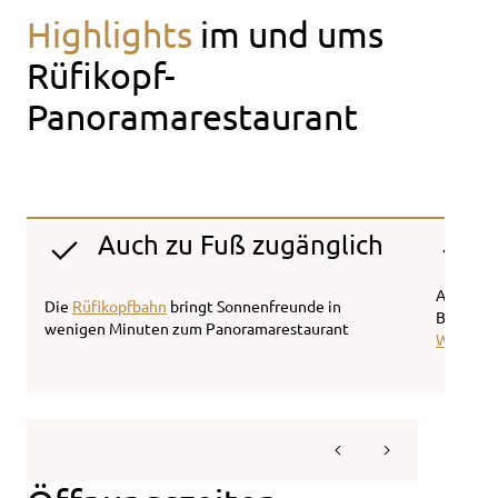
Highlights
im und ums
Rüfikopf-
Panoramarestaurant
Auch zu Fuß zugänglich
Aussicht
Die
Rüfikopfbahn
bringt Sonnenfreunde in
Besuch 
wenigen Minuten zum Panoramarestaurant
Weiße R