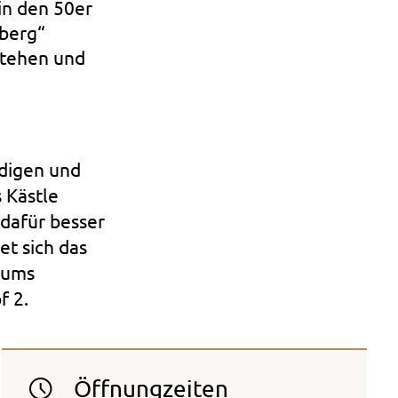
in den 50er
lberg“
stehen und
digen und
s Kästle
dafür besser
et sich das
äums
f 2.
Öffnungzeiten