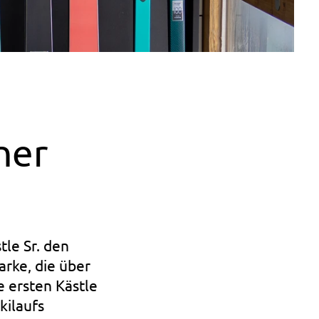
ner
le Sr. den
rke, die über
e ersten Kästle
kilaufs